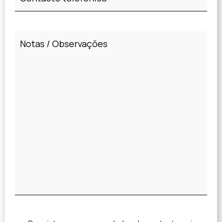
Texto
do
artigo
(Obrigatório)
Consentimento