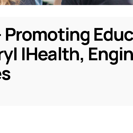
Promoting Educ
ry| |Health, Engi
es